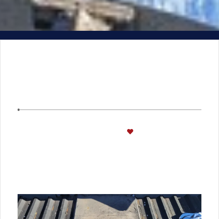
CIVIL
PORTO ALEGRE
22/JUNHO/2023
PROJETO DE EXAUSTÃO
FORÇADA
760
visualizações
0
curtidas
Projeto de exaustão forçada e reforço na fixação.